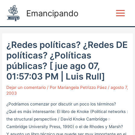
Ir
Post
Main
Emancipando
al
navigation
Menu
contenido
¿Redes políticas? ¿Redes DE
políticas? ¿Políticas
públicas? [ jue ago 07,
01:57:03 PM | Luis Rull]
Dejar un comentario
/ Por
Mariangela Petrizzo Páez
/
agosto 7,
2003
¿Podríamos comenzar por discutir un poco los términos?
¿Qué es más interesante: El libro de Knoke (Political networks :
the structural perspective / David Knoke Cambridge :
Cambridge University Press, 1990) o el de Rhodes y Marsh?
Y apunto un libro técnico que puede ser muy importante en el