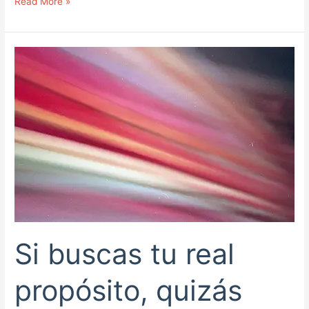
Read More »
Si
buscas
tu
real
propósito,
quizás
debas
escuchar
un
poco
más
Si buscas tu real
propósito, quizás