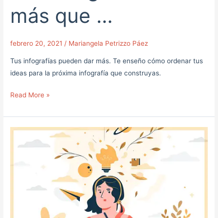
más que …
febrero 20, 2021
/
Mariangela Petrizzo Páez
Tus infografías pueden dar más. Te enseño cómo ordenar tus
ideas para la próxima infografía que construyas.
Read More »
Un
par
de
directorios
útiles