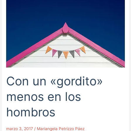
«gordito»
menos
en
los
hombros
Con un «gordito»
menos en los
hombros
marzo 3, 2017
/
Mariangela Petrizzo Páez