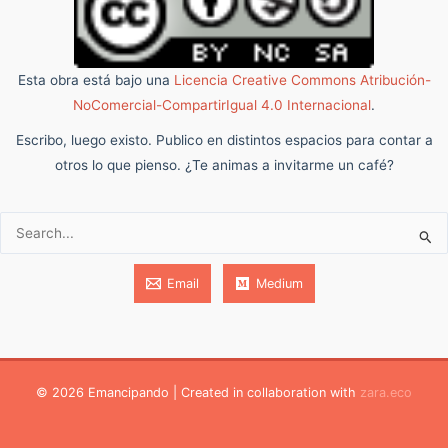
Esta obra está bajo una
Licencia Creative Commons Atribución-
NoComercial-CompartirIgual 4.0 Internacional
.
Escribo, luego existo. Publico en distintos espacios para contar a
otros lo que pienso. ¿Te animas a invitarme un café?
Buscar:
Email
Medium
© 2026 Emancipando | Created in collaboration with
zara.eco