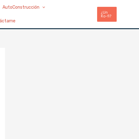
AutoConstrucción
¿Un
Ko-fi?
áctame