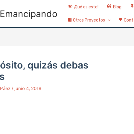
¡Qué es esto!
Blog
Emancipando
Otros Proyectos
Cont
pósito, quizás debas
s
o Páez
/
junio 4, 2018