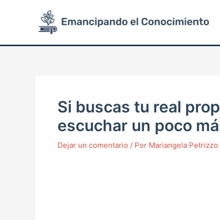
Ir
Post
al
navigation
contenido
Si buscas tu real pro
escuchar un poco má
Dejar un comentario
/ Por
Mariangela Petrizz