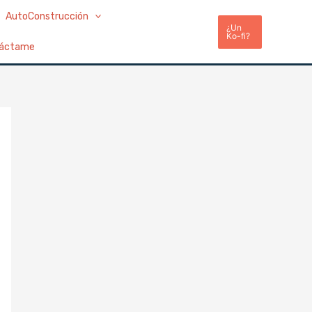
AutoConstrucción
¿Un
Ko-fi?
áctame