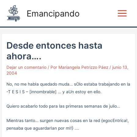
Ir
Post
Main
Emancipando
al
navigation
Menu
contenido
Desde entonces hasta
ahora….
Dejar un comentario
/ Por
Mariangela Petrizzo Páez
/
junio 13,
2004
No, no me habIa quedado muda… sOlo estaba trabajando en la
-T E S I S – [innombrable] … y aUn estoy en ello.
Quiero acabarlo todo para las primeras semanas de julio…
Mientras tanto… surgen nuevas cosas en la red {egocEntrica!,
pensaba que aguardarIan por mI!} ….