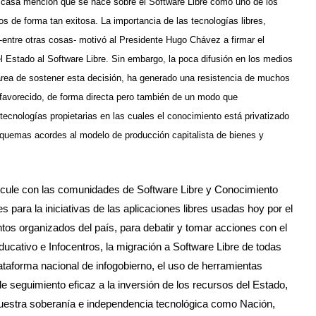
casa mención que se hace sobre el Software Libre como uno de los
os de forma tan exitosa. La importancia de las tecnologías libres,
 -entre otras cosas- motivó al Presidente Hugo Chávez a firmar el
l Estado al Software Libre. Sin embargo, la poca difusión en los medios
area de sostener esta decisión, ha generado una resistencia de muchos
avorecido, de forma directa pero también de un modo que
tecnologías propietarias en las cuales el conocimiento está privatizado
esquemas acordes al modelo de producción capitalista de bienes y
icule con las comunidades de Software Libre y Conocimiento
para la iniciativas de las aplicaciones libres usadas hoy por el
tos organizados del país, para debatir y tomar acciones con el
ucativo e Infocentros, la migración a Software Libre de todas
plataforma nacional de infogobierno, el uso de herramientas
de seguimiento eficaz a la inversión de los recursos del Estado,
nuestra soberanía e independencia tecnológica como Nación,