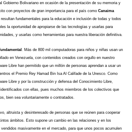
l Gobierno Bolivariano en ocasión de la presentación de su memoria y
éxito con proyectos de gran importancia para el país como
Canaima
 resultan fundamentales para la educación e inclusión de todas y todos
les la oportunidad de apropiarse de las tecnologías y usarlas para
idades, y usarlas como herramientas para nuestra liberación definitiva.
 fundamental
. Más de 800 mil computadoras para niños y niñas usan un
ollado en Venezuela, con contenidos creados con orgullo en nuestro
ware Libre han permitido que un millón de personas aprendan a usar un
ocentros el Premio Rey Hamad Bin Isa Al Califade de la Unesco. Como
ware Libre y por la construcción y defensa del Conocimiento Libre,
 identificados con ellas, pues muchos miembros de los colectivos que
os, bien sea voluntariamente o contratados.
ctivo, altruista y desinteresado de personas que se reúnen para cooperar
tintos ámbitos. Esto supone un cambio en las relaciones y en los
er vendidos masivamente en el mercado, para que unos pocos acumulen