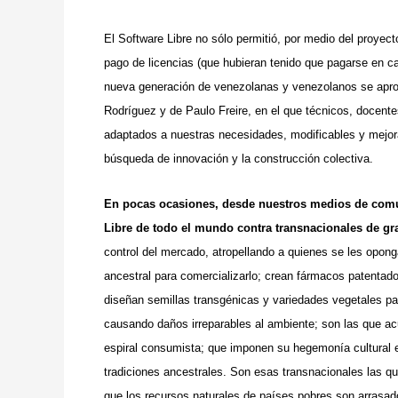
El Software Libre no sólo permitió, por medio del proye
pago de licencias (que hubieran tenido que pagarse en c
nueva generación de venezolanas y venezolanos se apro
Rodríguez y de Paulo Freire, en el que técnicos, docent
adaptados a nuestras necesidades, modificables y mejorabl
búsqueda de innovación y la construcción colectiva.
En pocas ocasiones, desde nuestros medios de comu
Libre de todo el mundo contra transnacionales de gr
control del mercado, atropellando a quienes se les opon
ancestral para comercializarlo; crean fármacos patentad
diseñan semillas transgénicas y variedades vegetales pa
causando daños irreparables al ambiente; son las que acu
espiral consumista; que imponen su hegemonía cultural 
tradiciones ancestrales. Son esas transnacionales las q
que los recursos naturales de países pobres son arrasad