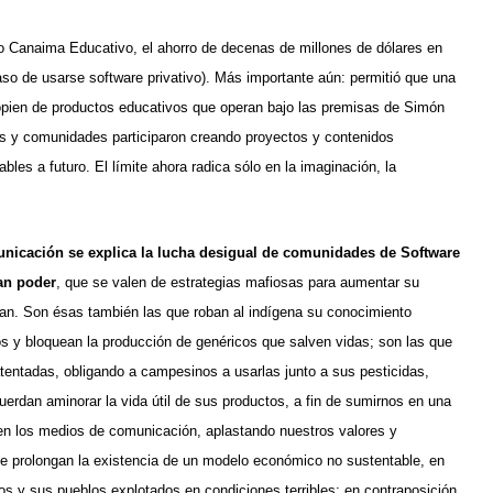
cto Canaima Educativo, el ahorro de decenas de millones de dólares en
aso de usarse software privativo). Más importante aún: permitió que una
pien de productos educativos que operan bajo las premisas de Simón
es y comunidades participaron creando proyectos y contenidos
es a futuro. El límite ahora radica sólo en la imaginación, la
nicación se explica la lucha desigual de comunidades de Software
an poder
, que se valen de estrategias mafiosas para aumentar su
gan. Son ésas también las que roban al indígena su conocimiento
os y bloquean la producción de genéricos que salven vidas; son las que
tentadas, obligando a campesinos a usarlas junto a sus pesticidas,
erdan aminorar la vida útil de sus productos, a fin de sumirnos en una
en los medios de comunicación, aplastando nuestros valores y
ue prolongan la existencia de un modelo económico no sustentable, en
os y sus pueblos explotados en condiciones terribles; en contraposición