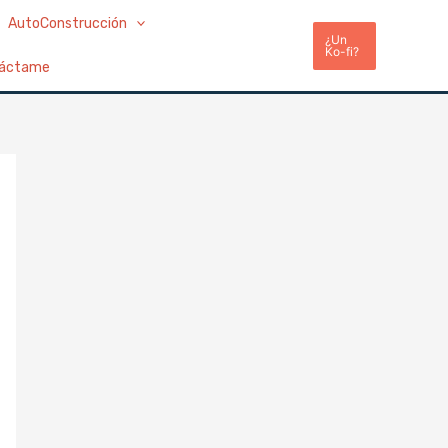
AutoConstrucción
¿Un
Ko-fi?
áctame