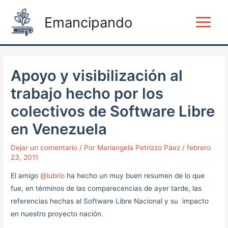
Ir
Post
Main
Emancipando
al
navigation
Menu
contenido
Apoyo y visibilización al
trabajo hecho por los
colectivos de Software Libre
en Venezuela
Dejar un comentario
/ Por
Mariangela Petrizzo Páez
/
febrero
23, 2011
El amigo
@lubrio
ha hecho un muy buen resumen de lo que
fue, en términos de las comparecencias de ayer tarde, las
referencias hechas al Software Libre Nacional y su impacto
en nuestro proyecto nación.