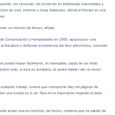
queman, los censuran, los encierran en bibliotecas inaccesibles y
mo se cree, Internet u otras diabluras», afirma el literato en una
pa».
vender un montón de libros», añade.
as de Comunicación y Humanidades en 2000, apuesta por una
a literatura y defiende la existencia del libro electrónico, conocido
, se puede hojear fácilmente, es manejable, capaz de ser leído
 sobre todo, si ésta es duradera, se podrá hablar» del «e-book»
cualquier trabajo, tuviera que transportar diez mil páginas de
leer una novela no lo sé. Para mí es importante mojarme el dedo
o puede atraer nuevos lectores, de hecho, comenta que ha sabido de