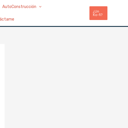
AutoConstrucción
¿Un
Ko-fi?
áctame