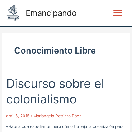
Ir
Post
Main
Emancipando
al
pagination
Menu
contenido
Conocimiento Libre
Discurso sobre el
Discurso
sobre
el
colonialismo
colonialismo
abril 6, 2015
/
Mariangela Petrizzo Páez
«Habría que estudiar primero cómo trabaja la colonizaión para