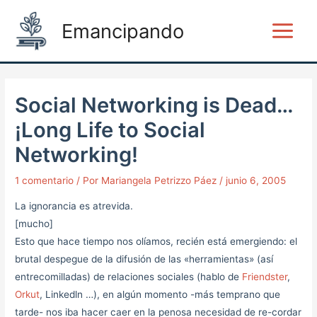
Ir
Post
Main
Emancipando
al
navigation
Menu
contenido
Social Networking is Dead…
¡Long Life to Social
Networking!
1 comentario
/ Por
Mariangela Petrizzo Páez
/
junio 6, 2005
La ignorancia es atrevida.
[mucho]
Esto que hace tiempo nos olíamos, recién está emergiendo: el
brutal despegue de la difusión de las «herramientas» (así
entrecomilladas) de relaciones sociales (hablo de
Friendster
,
Orkut
, Linkedln …), en algún momento -más temprano que
tarde- nos iba hacer caer en la penosa necesidad de re-cordar