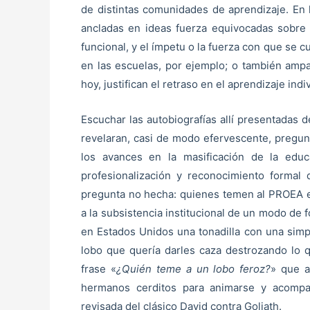
de distintas comunidades de aprendizaje. En l
ancladas en ideas fuerza equivocadas sobre l
funcional, y el ímpetu o la fuerza con que se 
en las escuelas, por ejemplo; o también amp
hoy, justifican el retraso en el aprendizaje indi
Escuchar las autobiografías allí presentadas 
revelaran, casi de modo efervescente, pregunt
los avances en la masificación de la educa
profesionalización y reconocimiento formal
pregunta no hecha: quienes temen al PROEA 
a la subsistencia institucional de un modo de
en Estados Unidos una tonadilla con una simpl
lobo que quería darles caza destrozando lo q
frase «
¿Quién teme a un lobo feroz?
» que a
hermanos cerditos para animarse y acompañ
revisada del clásico David contra Goliath.