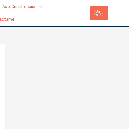
AutoConstrucción
¿Un
Ko-fi?
áctame