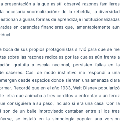
a presentación a la que asistí, observé razones familiares
a necesaria «normalización» de la rebeldía, la diversidad
cuestionan algunas formas de aprendizaje institucionalizadas
aradas en carencias financieras que, lamentablemente aún
vidual.
de boca de sus propios protagonistas sirvió para que se me
as sobre las razones radicales por las cuales aún frente a
ción gratuita a escala nacional, persisten fallas en la
 de saberes. Casi de modo instintivo me respondí a una
emergen desde espacios donde sienten una amenaza clara
 formar. Recordé que en el año 1933, Walt Disney popularizó
e letra que animaba a tres cerditos a enfrentar a un feroz
ue consiguiera a su paso, incluso si era una casa. Con la
l son de un baile improvisado cantaban entre si los tres
arse, se instaló en la simbología popular una versión