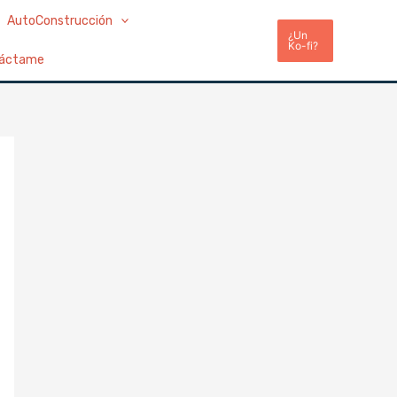
AutoConstrucción
¿Un
Ko-fi?
áctame