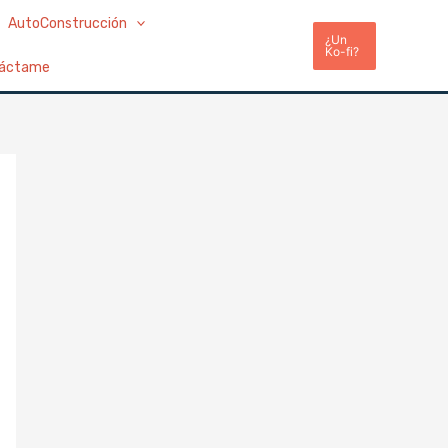
AutoConstrucción
¿Un
Ko-fi?
áctame