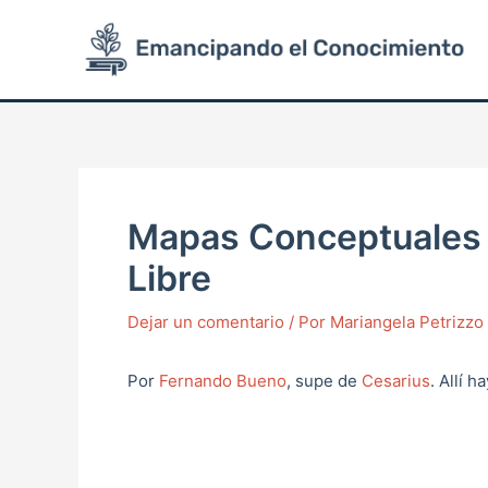
Ir
Post
al
navigation
contenido
Mapas Conceptuales 
Libre
Dejar un comentario
/ Por
Mariangela Petrizz
Por
Fernando Bueno
, supe de
Cesarius
. Allí 