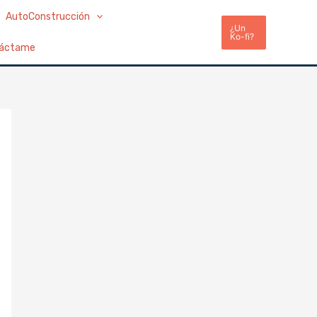
AutoConstrucción
¿Un
Ko-fi?
áctame