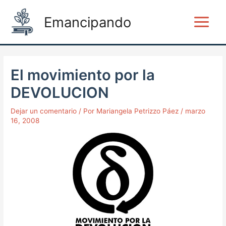
Ir
Post
Main
Emancipando
al
navigation
Menu
contenido
El movimiento por la
DEVOLUCION
Dejar un comentario
/ Por
Mariangela Petrizzo Páez
/
marzo
16, 2008