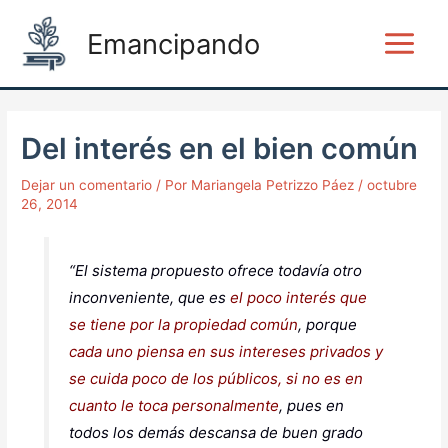
Ir
Post
Main
Emancipando
al
navigation
Menu
contenido
Del interés en el bien común
Dejar un comentario
/ Por
Mariangela Petrizzo Páez
/
octubre
26, 2014
“El sistema propuesto ofrece todavía otro
inconveniente, que es
el poco interés que
se tiene por la propiedad común
, porque
cada uno piensa en sus intereses privados y
se cuida poco de los públicos, si no es en
cuanto le toca personalmente
, pues en
todos los demás descansa de buen grado