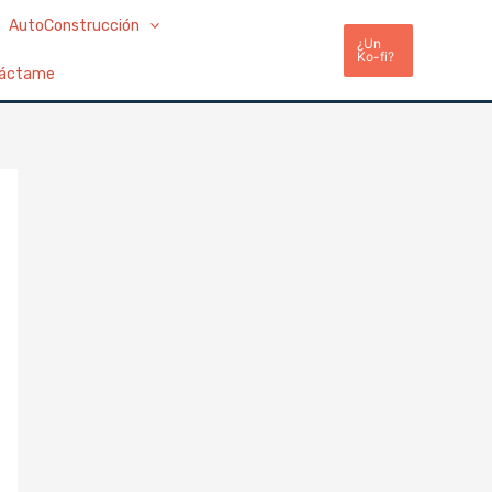
AutoConstrucción
¿Un
Ko-fi?
áctame