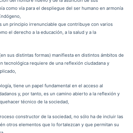
ión del hombre nuevo y de la asunción de sus
nía como vía para el despliegue del ser humano en armonía
 Endógeno,
s un principio irrenunciable que contribuye con varios
 el derecho a la educación, a la salud y a la
(en sus distintas formas) manifiesta en distintos ámbitos de
ón tecnológica requiere de una reflexión ciudadana y
plicado,
ología, tiene un papel fundamental en el acceso al
adanos y, por tanto, es un camino abierto a la reflexión y
l quehacer técnico de la sociedad,
proceso constructor de la sociedad, no sólo ha de incluir las
ién otros elementos que lo fortalezcan y que permitan su
za,