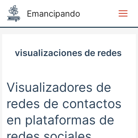
Ir
Main
Emancipando
al
Menu
contenido
visualizaciones de redes
Visualizadores de
Visualizadores
de
redes
redes de contactos
de
contactos
en plataformas de
en
plataformas
redes sociales
de