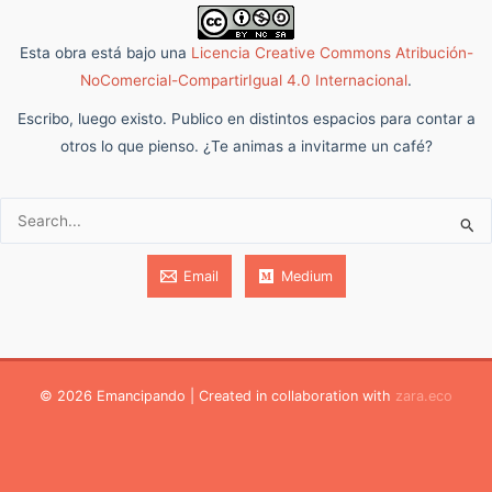
Esta obra está bajo una
Licencia Creative Commons Atribución-
NoComercial-CompartirIgual 4.0 Internacional
.
Escribo, luego existo. Publico en distintos espacios para contar a
otros lo que pienso. ¿Te animas a invitarme un café?
Buscar:
Email
Medium
© 2026 Emancipando | Created in collaboration with
zara.eco