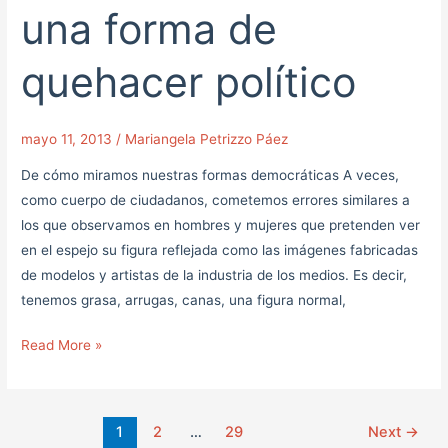
ágora
una forma de
una
forma
quehacer político
de
quehacer
político
mayo 11, 2013
/
Mariangela Petrizzo Páez
De cómo miramos nuestras formas democráticas A veces,
como cuerpo de ciudadanos, cometemos errores similares a
los que observamos en hombres y mujeres que pretenden ver
en el espejo su figura reflejada como las imágenes fabricadas
de modelos y artistas de la industria de los medios. Es decir,
tenemos grasa, arrugas, canas, una figura normal,
Read More »
1
2
…
29
Next
→