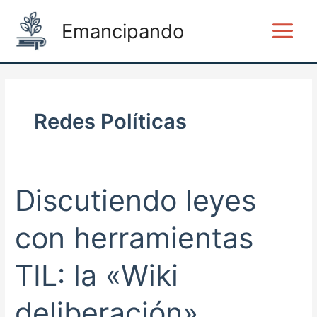
Ir
Post
Main
Emancipando
al
pagination
Menu
contenido
Redes Políticas
Discutiendo leyes
Discutiendo
leyes
con
con herramientas
herramientas
TIL:
TIL: la «Wiki
la
«Wiki
deliberación»
deliberación»