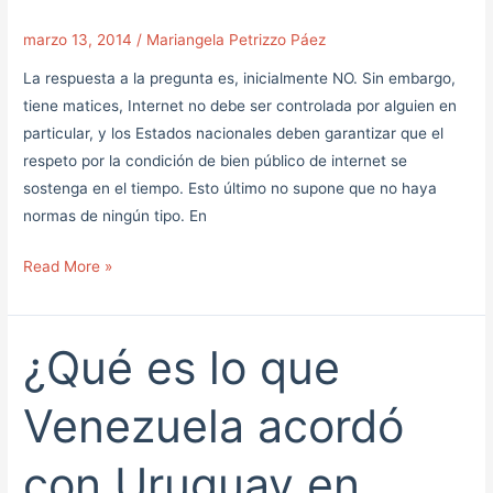
marzo 13, 2014
/
Mariangela Petrizzo Páez
La respuesta a la pregunta es, inicialmente NO. Sin embargo,
tiene matices, Internet no debe ser controlada por alguien en
particular, y los Estados nacionales deben garantizar que el
respeto por la condición de bien público de internet se
sostenga en el tiempo. Esto último no supone que no haya
normas de ningún tipo. En
Read More »
¿Qué es lo que
¿Qué
es
lo
Venezuela acordó
que
Venezuela
con Uruguay en
acordó