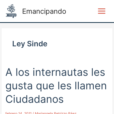
Ir
Main
Emancipando
al
Menu
contenido
Ley Sinde
A los internautas les
A
los
internautas
gusta que les llamen
les
gusta
Ciudadanos
que
les
llamen
febrero 14, 2011
/
Mariangela Petrizzo Páez