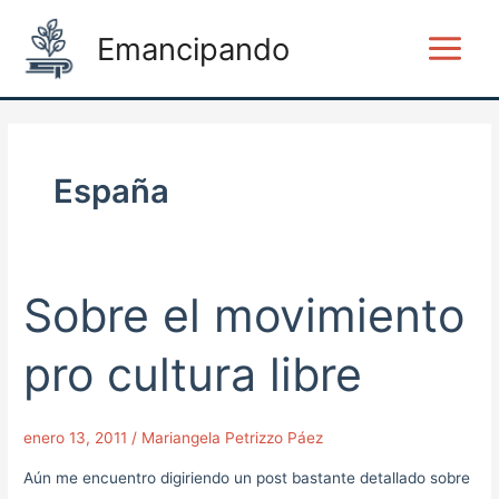
Ir
Main
Emancipando
al
Menu
contenido
España
Sobre el movimiento
Sobre
el
movimiento
pro cultura libre
pro
cultura
enero 13, 2011
/
Mariangela Petrizzo Páez
libre
Aún me encuentro digiriendo un post bastante detallado sobre