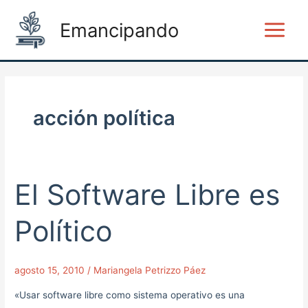
Ir
Main
Emancipando
al
Menu
contenido
acción política
El Software Libre es
El
Software
Libre
Político
es
Político
agosto 15, 2010
/
Mariangela Petrizzo Páez
«Usar software libre como sistema operativo es una