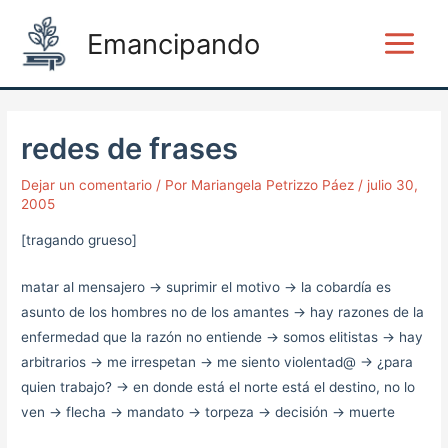
Ir
Post
Main
Emancipando
al
navigation
Menu
contenido
redes de frases
Dejar un comentario
/ Por
Mariangela Petrizzo Páez
/
julio 30,
2005
[tragando grueso]
matar al mensajero -> suprimir el motivo -> la cobardía es
asunto de los hombres no de los amantes -> hay razones de la
enfermedad que la razón no entiende -> somos elitistas -> hay
arbitrarios -> me irrespetan -> me siento violentad@ -> ¿para
quien trabajo? -> en donde está el norte está el destino, no lo
ven -> flecha -> mandato -> torpeza -> decisión -> muerte