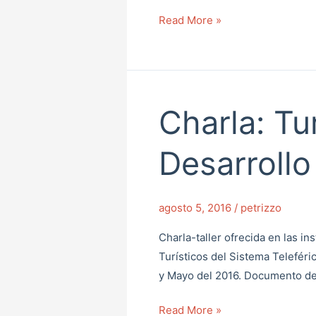
Read More »
Charla: Tu
Charla:
Turismo
y
Desarroll
Desarrollo
Endógeno
agosto 5, 2016
/
petrizzo
Charla-taller ofrecida en las i
Turísticos del Sistema Telefér
y Mayo del 2016. Documento de
Read More »