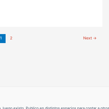
1
2
Next
→
, luego existo. Publico en distintos espacios para contar a otro