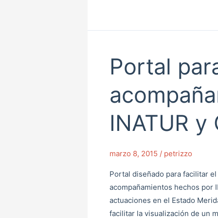
Portal par
Portal
para
seguimiento
acompaña
de
acompañamientos
INATUR y
de
INATUR
y
marzo 8, 2015
/
petrizzo
CUHELAV
Portal diseñado para facilitar e
acompañamientos hechos por I
actuaciones en el Estado Merida
facilitar la visualización de u