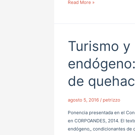
Read More »
Turismo y 
Turismo
y
desarrollo
endógeno:
endógeno:
condicionantes
de quehac
de
quehacer
comunitario
agosto 5, 2016
/
petrizzo
Ponencia presentada en el Con
en CORPOANDES, 2014. El texto
endógeno_ condicionantes de 