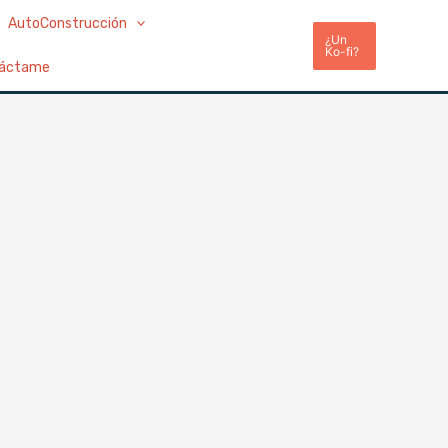
AutoConstrucción
¿Un
Ko-fi?
áctame