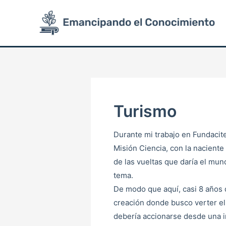
Ir
Post
al
pagination
contenido
Turismo
Durante mi trabajo en Fundacite
Misión Ciencia, con la nacient
de las vueltas que daría el mu
tema.
De modo que aquí, casi 8 años 
creación donde busco verter e
debería accionarse desde una i