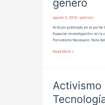
género
para
seguimiento
de
agosto 5, 2016
/
petrizzo
violencia
de
Artículo publicado en el porta
género
Especial «Investigación» en la
Periodismo Necesario. Nota del
Read More »
Activismo
Activismo
en
Software,
Tecnologí
Tecnologías