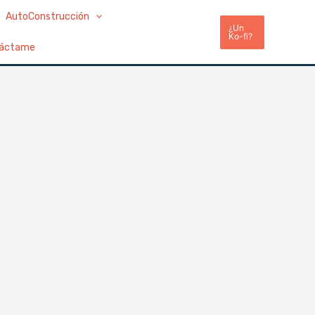
AutoConstrucción
¿Un
Ko-fi?
áctame