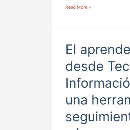
Read More »
El aprend
El
aprender-
haciendo
desde Tec
desde
Tecnologías
Informació
de
Información
una herra
Libres:
Yenchi,
seguimient
una
herramienta