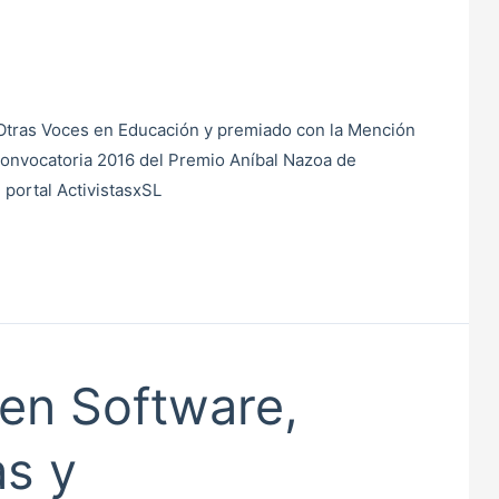
l Otras Voces en Educación y premiado con la Mención
 convocatoria 2016 del Premio Aníbal Nazoa de
 portal ActivistasxSL
 en Software,
as y