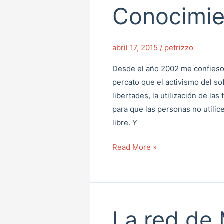
y
Conocimie
Conocimiento
Libre
abril 17, 2015
/
petrizzo
Desde el año 2002 me confieso a
percato que el activismo del sof
libertades, la utilización de l
para que las personas no utilic
libre. Y
Read More »
La red de 
La