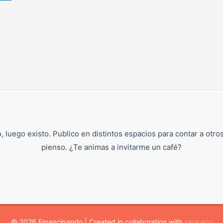
, luego existo. Publico en distintos espacios para contar a otro
pienso. ¿Te animas a invitarme un café?
© 2026 Emancipando | Created in collaboration with
zara.eco