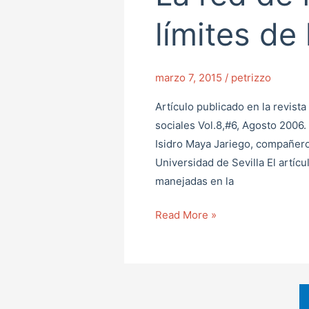
red
de
límites de 
Matrix
¿En
los
marzo 7, 2015
/
petrizzo
límites
Artículo publicado en la revist
de
sociales Vol.8,#6, Agosto 2006.
lo
Isidro Maya Jariego, compañero
posible?
Universidad de Sevilla El artíc
manejadas en la
Read More »