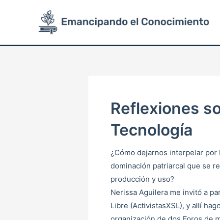
Ir
Post
al
pagination
contenido
Reflexiones s
Tecnología
¿Cómo dejarnos interpelar por 
dominación patriarcal que se re
producción y uso?
Nerissa Aguilera me invitó a par
Libre (ActivistasXSL), y allí h
organización de dos Foros de m