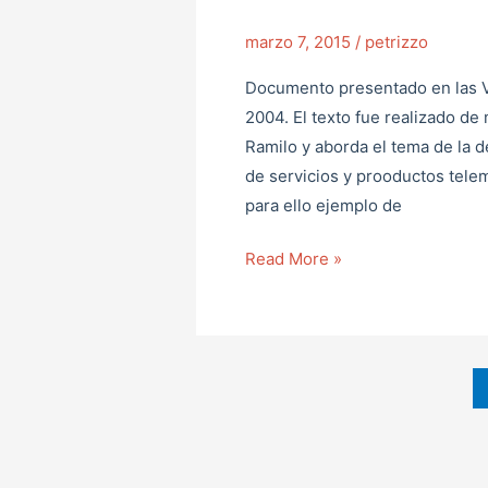
el
diseño
marzo 7, 2015
/
petrizzo
de
Documento presentado en las V
la
2004. El texto fue realizado d
administración
Ramilo y aborda el tema de la de
en
de servicios y prooductos tele
Red
para ello ejemplo de
Read More »