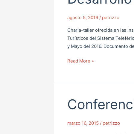
Desarrollo
Endógeno
agosto 5, 2016
/
petrizzo
Charla-taller ofrecida en las i
Turísticos del Sistema Telefér
y Mayo del 2016. Documento de
Read More »
Conferenc
Conferencia
en
la
marzo 16, 2015
/
petrizzo
CONATI