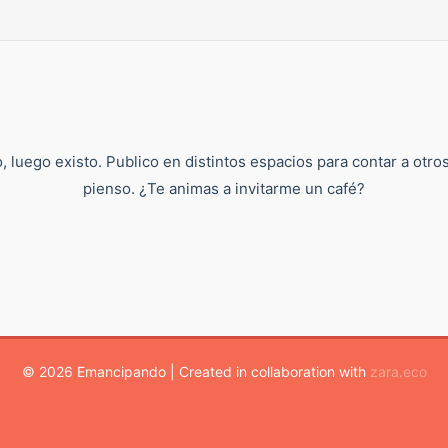
, luego existo. Publico en distintos espacios para contar a otro
pienso. ¿Te animas a invitarme un café?
© 2026 Emancipando | Created in collaboration with
zara.eco