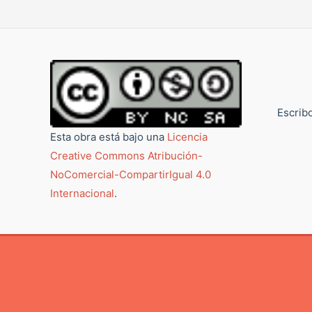
Escribo
Esta obra está bajo una
Licencia
Creative Commons Atribución-
NoComercial-CompartirIgual 4.0
Internacional
.