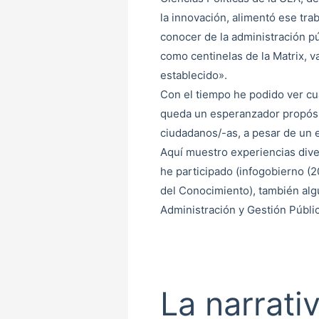
la innovación, alimentó ese tra
conocer de la administración pú
como centinelas de la Matrix, v
establecido».
Con el tiempo he podido ver cu
queda un esperanzador propósi
ciudadanos/-as, a pesar de un 
Aquí muestro experiencias diver
he participado (infogobierno (2
del Conocimiento), también algu
Administración y Gestión Públi
La narrativ
La
narrativa