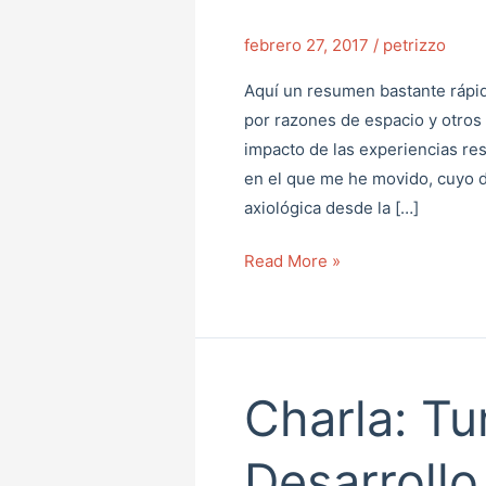
del
febrero 27, 2017
/
petrizzo
portafolio
Aquí un resumen bastante rápid
por razones de espacio y otros t
impacto de las experiencias re
en el que me he movido, cuyo 
axiológica desde la […]
Read More »
Charla: Tu
Charla:
Turismo
y
Desarroll