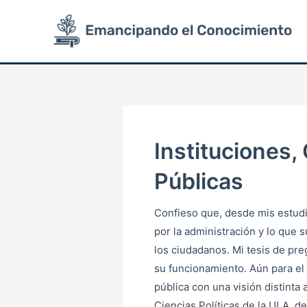
Ir
Post
al
pagination
contenido
Instituciones, 
Públicas
Confieso que, desde mis estud
por la administración y lo que s
los ciudadanos. Mi tesis de pre
su funcionamiento. Aún para el 
pública con una visión distinta
Ciencias Políticas de la ULA, d