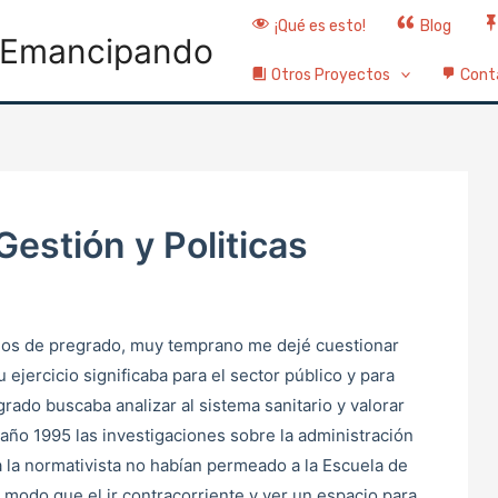
¡Qué es esto!
Blog
Emancipando
Otros Proyectos
Cont
Gestión y Politicas
ios de pregrado, muy temprano me dejé cuestionar
u ejercicio significaba para el sector público y para
grado buscaba analizar al sistema sanitario y valorar
año 1995 las investigaciones sobre la administración
 a la normativista no habían permeado a la Escuela de
e modo que el ir contracorriente y ver un espacio para