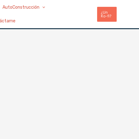
AutoConstrucción
¿Un
Ko-fi?
áctame