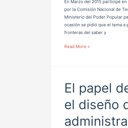
En Marzo del 2015 participé en
por la Comisión Nacional de Tec
Ministerio del Poder Popular pa
ocasión se pidió que el tema a
fronteras del saber y
Read More »
El papel d
El
papel
de
el diseño 
los
usuarios
administr
en