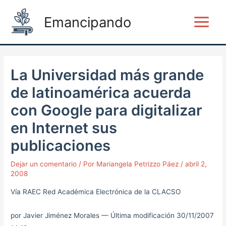
Ir
Post
Main
Emancipando
al
navigation
Menu
contenido
La Universidad más grande
de latinoamérica acuerda
con Google para digitalizar
en Internet sus
publicaciones
Dejar un comentario
/ Por
Mariangela Petrizzo Páez
/
abril 2,
2008
Vía RAEC Red Académica Electrónica de la CLACSO
por Javier Jiménez Morales
—
Última modificación
30/11/2007