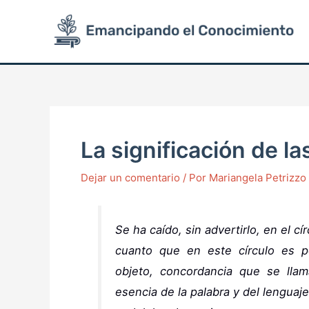
Ir
Post
al
navigation
contenido
La significación de la
Dejar un comentario
/ Por
Mariangela Petrizz
Se ha caído, sin advertirlo, en el c
cuanto que en este círculo es po
objeto, concordancia que se llama
esencia de la palabra y del lengua