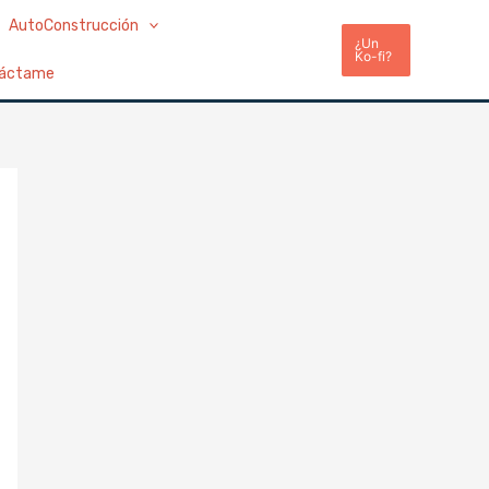
AutoConstrucción
¿Un
Ko-fi?
áctame