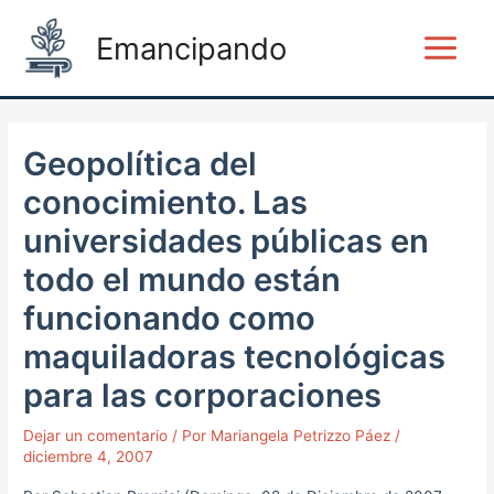
Ir
Post
Main
Emancipando
al
navigation
Menu
contenido
Geopolítica del
conocimiento. Las
universidades públicas en
todo el mundo están
funcionando como
maquiladoras tecnológicas
para las corporaciones
Dejar un comentario
/ Por
Mariangela Petrizzo Páez
/
diciembre 4, 2007