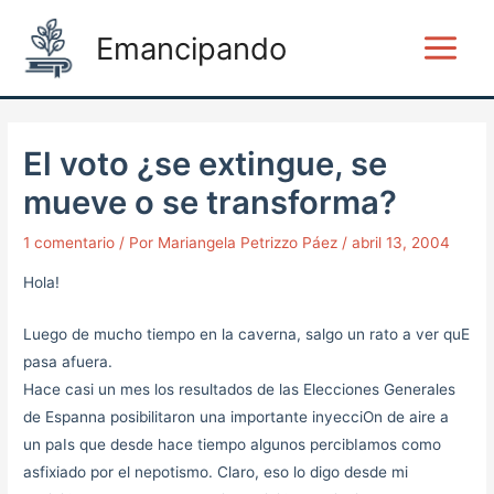
Ir
Post
Main
Emancipando
al
navigation
Menu
contenido
El voto ¿se extingue, se
mueve o se transforma?
1 comentario
/ Por
Mariangela Petrizzo Páez
/
abril 13, 2004
Hola!
Luego de mucho tiempo en la caverna, salgo un rato a ver quE
pasa afuera.
Hace casi un mes los resultados de las Elecciones Generales
de Espanna posibilitaron una importante inyecciOn de aire a
un paIs que desde hace tiempo algunos percibIamos como
asfixiado por el nepotismo. Claro, eso lo digo desde mi