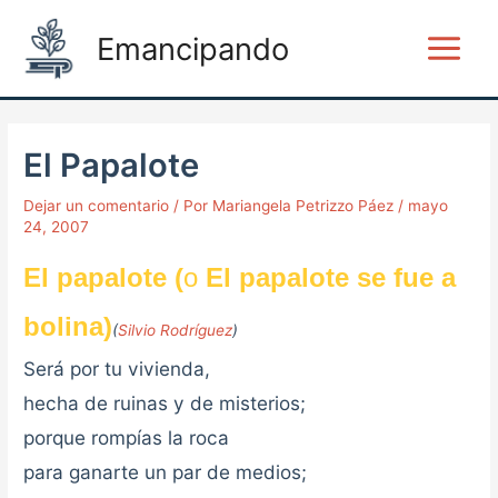
Ir
Post
Main
Emancipando
al
navigation
Menu
contenido
El Papalote
Dejar un comentario
/ Por
Mariangela Petrizzo Páez
/
mayo
24, 2007
El papalote (
o
El papalote se fue a
bolina)
(
Silvio Rodríguez
)
Será por tu vivienda,
hecha de ruinas y de misterios;
porque rompías la roca
para ganarte un par de medios;