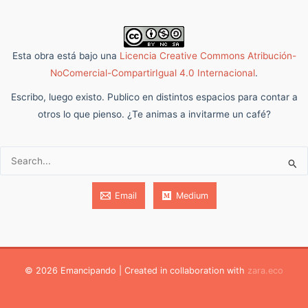
Esta obra está bajo una
Licencia Creative Commons Atribución-
NoComercial-CompartirIgual 4.0 Internacional
.
Escribo, luego existo. Publico en distintos espacios para contar a
otros lo que pienso. ¿Te animas a invitarme un café?
Buscar:
Email
Medium
© 2026 Emancipando | Created in collaboration with
zara.eco