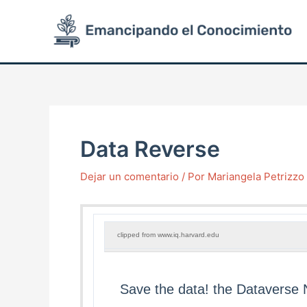
Ir
Post
al
navigation
contenido
Data Reverse
Dejar un comentario
/ Por
Mariangela Petrizz
clipped from www.iq.harvard.edu
Save the data! the Dataverse N