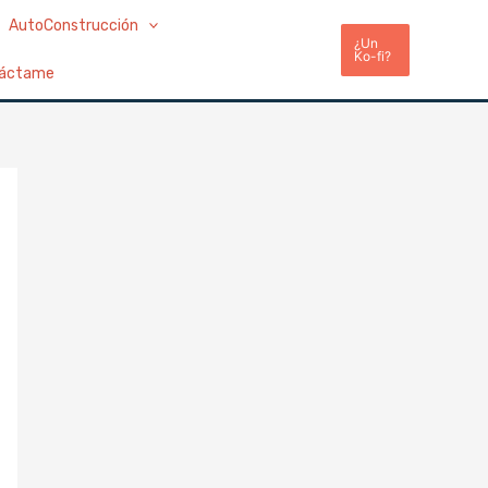
AutoConstrucción
¿Un
Ko-fi?
áctame