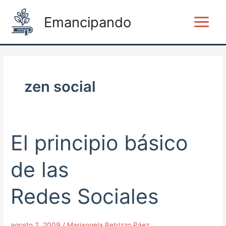
Ir
Main
Emancipando
al
Menu
contenido
zen social
El principio básico
El
principio
básico
de las
de
las
Redes Sociales
Redes Sociales
agosto 2, 2009
/
Mariangela Petrizzo Páez