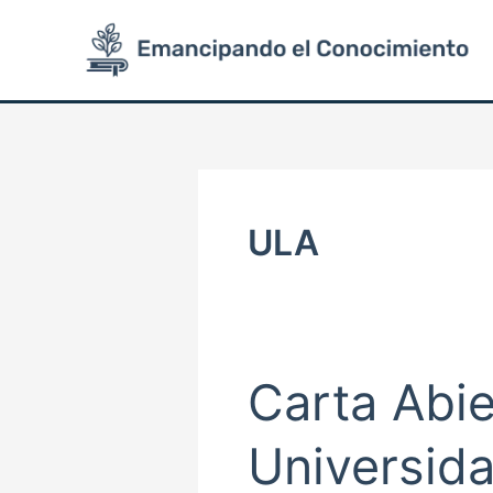
Ir
al
contenido
ULA
Carta Abie
Carta
Abierta
a
Universid
la