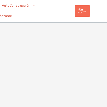
AutoConstrucción
¿Un
Ko-fi?
áctame