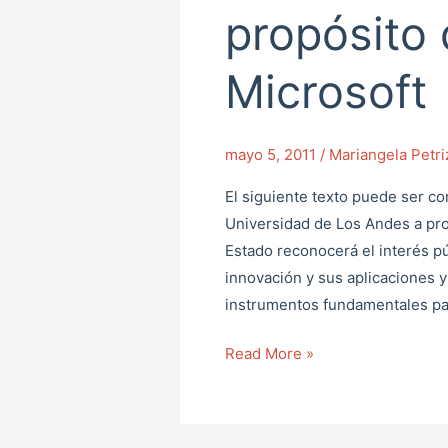
Universidad
propósito 
de
Los
Microsoft
Andes
a
propósito
mayo 5, 2011
/
Mariangela Petr
del
El siguiente texto puede ser co
convenio
Universidad de Los Andes a prop
con
Estado reconocerá el interés púb
Microsoft
innovación y sus aplicaciones y
instrumentos fundamentales par
Read More »