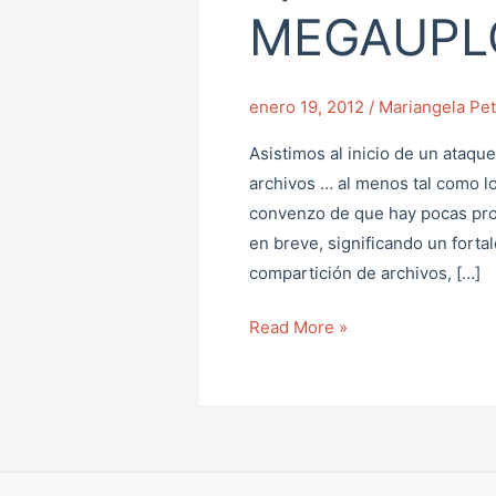
operación
MEGAUPL
contra
MEGAUPLOAD
enero 19, 2012
/
Mariangela Pet
Asistimos al inicio de un ataq
archivos … al menos tal como 
convenzo de que hay pocas pro
en breve, significando un forta
compartición de archivos, […]
Read More »