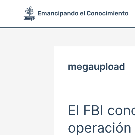
Ir
al
contenido
megaupload
El FBI co
El
FBI
conduce
operación
una