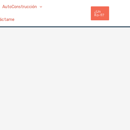
AutoConstrucción
¿Un
Ko-fi?
áctame