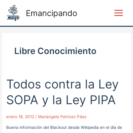
Ir
Main
Emancipando
al
Menu
contenido
Libre Conocimiento
Todos contra la Ley
Todos
contra
la
SOPA y la Ley PIPA
Ley
SOPA
enero 18, 2012
/
Mariangela Petrizzo Páez
y
la
Buena información del Blackout desde Wikipedia en el día de
Ley