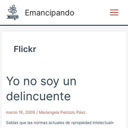
Ir
Main
Emancipando
al
Menu
contenido
Flickr
Yo no soy un
Yo
no
soy
delincuente
un
delincuente
marzo 19, 2009
/
Mariangela Petrizzo Páez
Sabías que las normas actuales de «propiedad intelectual»