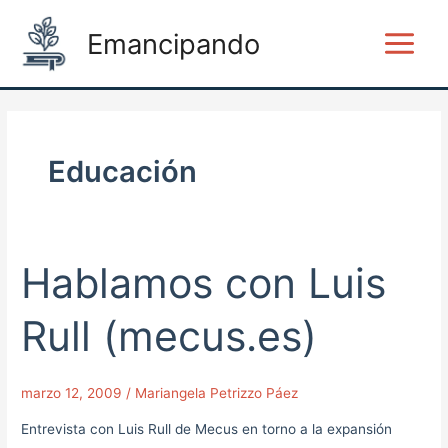
Ir
Main
Emancipando
al
Menu
contenido
Educación
Hablamos con Luis
Hablamos
con
Luis
Rull (mecus.es)
Rull
(mecus.es)
marzo 12, 2009
/
Mariangela Petrizzo Páez
Entrevista con Luis Rull de Mecus en torno a la expansión