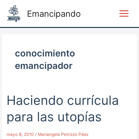
Ir
Main
Emancipando
al
Menu
contenido
conocimiento
emancipador
Haciendo currícula
Haciendo
currícula
para
para las utopías
las
utopías
mayo 8, 2010
/
Mariangela Petrizzo Páez