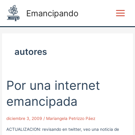
Ir
Main
Emancipando
al
Menu
contenido
autores
Por una internet
Por
una
internet
emancipada
emancipada
diciembre 3, 2009
/
Mariangela Petrizzo Páez
ACTUALIZACION: revisando en twitter, veo una noticia de