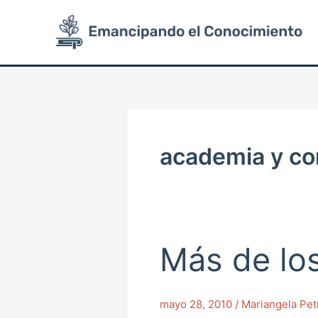
Ir
al
contenido
academia y co
Más de lo
Más
de
los
mayo 28, 2010
/
Mariangela Pet
comunes