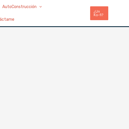
AutoConstrucción
¿Un
Ko-fi?
áctame