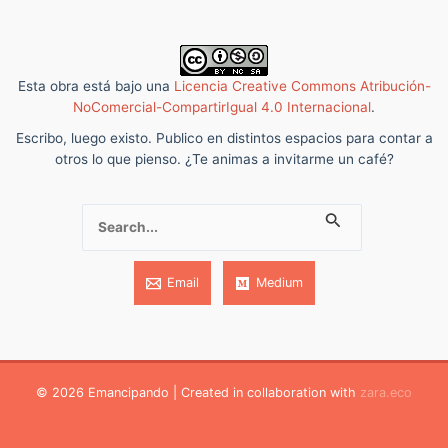
Esta obra está bajo una
Licencia Creative Commons Atribución-
NoComercial-CompartirIgual 4.0 Internacional
.
Escribo, luego existo. Publico en distintos espacios para contar a
otros lo que pienso. ¿Te animas a invitarme un café?
Buscar:
Email
Medium
© 2026 Emancipando | Created in collaboration with
zara.eco