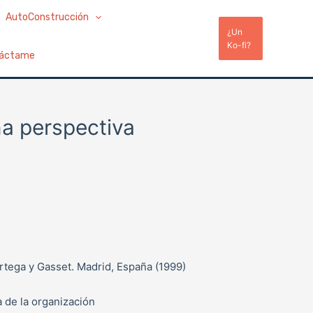
AutoConstrucción
¿Un
Ko-fi?
áctame
na perspectiva
Ortega y Gasset. Madrid, España (1999)
a de la organización