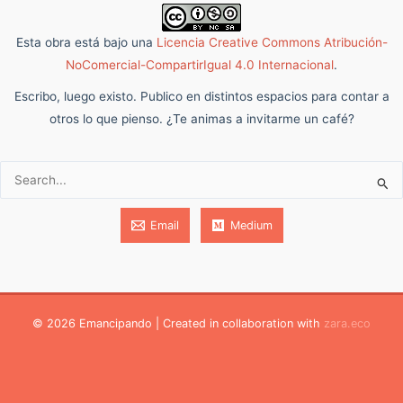
Esta obra está bajo una
Licencia Creative Commons Atribución-
NoComercial-CompartirIgual 4.0 Internacional
.
Escribo, luego existo. Publico en distintos espacios para contar a
otros lo que pienso. ¿Te animas a invitarme un café?
Buscar:
Email
Medium
© 2026 Emancipando | Created in collaboration with
zara.eco