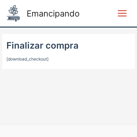
Ir
Main
Emancipando
al
Menu
contenido
Finalizar compra
[download_checkout]